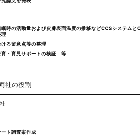
研究論文を発表
眠時の活動量および皮膚表面温度の推移などCCSシステムと
整理
おける留意点等の整理
保育・育児サポートの検証 等
両社の役割
社
ケート調査案作成