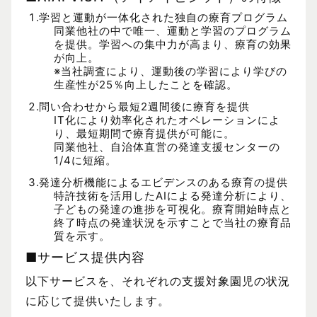
学習と運動が一体化された独自の療育プログラム
同業他社の中で唯一、運動と学習のプログラム
を提供。学習への集中力が高まり、療育の効果
が向上。
※当社調査により、運動後の学習により学びの
生産性が25％向上したことを確認。
問い合わせから最短2週間後に療育を提供
IT化により効率化されたオペレーションによ
り、最短期間で療育提供が可能に。
同業他社、自治体直営の発達支援センターの
1/4に短縮。
発達分析機能によるエビデンスのある療育の提供
特許技術を活用したAIによる発達分析により、
子どもの発達の進捗を可視化。療育開始時点と
終了時点の発達状況を示すことで当社の療育品
質を示す。
■サービス提供内容
以下サービスを、それぞれの支援対象園児の状況
に応じて提供いたします。