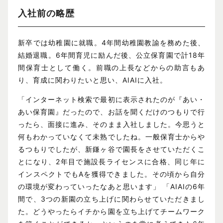
入社前の略歴
新卒では幼稚園に就職。4年間幼稚園教諭を務めた後、
結婚退職。6年間育児に励んだ後、公立保育園で計18年
間保育士として働く。前職の上長などからの助言もあ
り、育成に関わりたいと思い、AIAIに入社。
「インターネット検索で最初に表示されたのが『あい・
あい保育園』だったので、お話を聞くだけのつもりで行
ったら、面接に進み、そのまま入社しました。今思うと
何もわかっていなくて未熟でしたね。一般保育士からや
るつもりでしたが、新鎌ヶ谷で園長をさせていただくこ
とになり、2年目で施設長ライセンスに合格、同じ年に
インスペクトでもAを獲得できました。その頃から自分
の環境が変わっていったなあと思います」 「AIAIの6年
間で、3つの新園の立ち上げに関わらせていただきまし
た。どうやったらイチから園を立ち上げてチームワーク