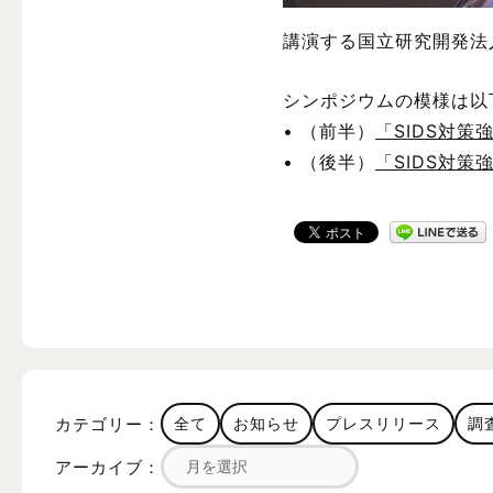
講演する国立研究開発法
シンポジウムの模様は以
• （前半）
「SIDS対
• （後半）
「SIDS対
カテゴリー：
全て
お知らせ
プレスリリース
調
アーカイブ：