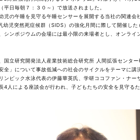
（平日毎朝７：３０～）で放送されました。
幼児の午睡を見守る午睡センサーを展開する当社の関連会社(
、乳幼児突然死症候群（SIDS）の強化月間に際して開催し
、シンポジウムの会場には最小限の来場者とし、オンライ
、国立研究開発法人産業技術総合研究所 人間拡張センター
安全」について事故低減への社会のサイクルをテーマに講
リンピック水泳代表の伊藤華英氏、学研ココファン・ナー
長4人による座談会が行われ、子どもたちの安全を見守る