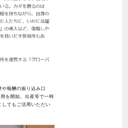
整
や
報酬
の
振
り
込
み
口
運用を開始。出産等で一時
としてもご活用いただい