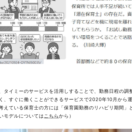
、タイミーのサービスを活用しすることで、
勤務日程
の
調
く、すぐに
働
くことができるサービスで2020年10月から
考
えている
保育士
の
方
には「
保育園勤務
の
リハビリ
期間」
いモデルについては
こちら
から）