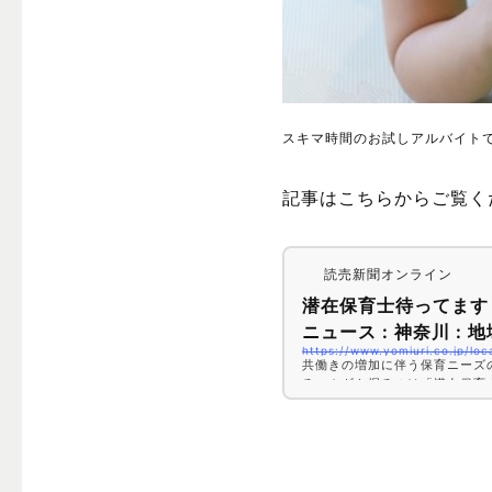
スキマ時間のお試しアルバイト
記事はこちらからご覧く
読売新聞オンライン
潜在保育士待ってます
ニュース : 神奈川 : 地
https://www.yomiuri.co.jp/l
共働きの増加に伴う保育ニーズ
る。カギを握るのは「潜在保育
を機に現場を離れた人たちに、