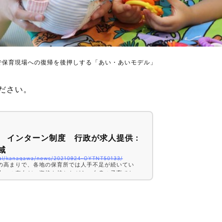
で保育現場への復帰を後押しする「あい・あいモデル」
ださい。
 インターン制度 行政が求人提供 :
域
ocal/kanagawa/news/20210924-OYTNT50133/
の高まりで、各地の保育所では人手不足が続いてい
士」の存在だ。資格を持ちながら、自身の子育てなど
いかに活躍してもらうか。「お試し勤務」の