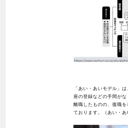
「あい・あいモデル」は
座
の
登録
などの
手間
がな
離職したものの、復職
を
ております。（
あい・あ