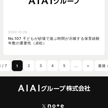
2020.10.26
No.107 子どもが砂場で遊ぶ時間が示唆する保育経験
年数の重要性（貞松）
1 / 7
2
3
4
5
...
»
最後 
1