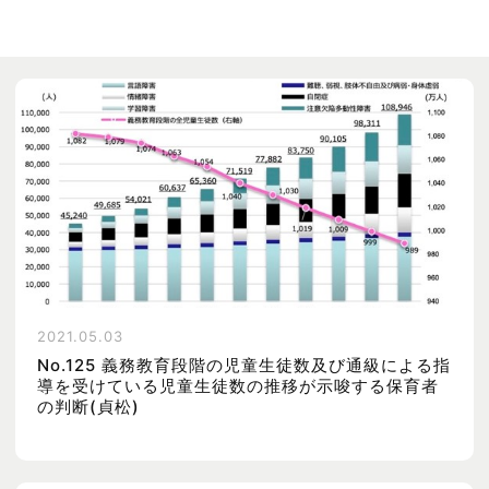
2021.05.03
No.125 義務教育段階の児童生徒数及び通級による指
導を受けている児童生徒数の推移が示唆する保育者
の判断(貞松)