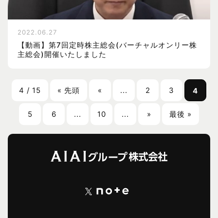
2022.06.27
【動画】第7回定時株主総会(バーチャルオンリー株
主総会)開催いたしました
4 / 15
« 先頭
«
...
2
3
4
5
6
...
10
...
»
最後 »